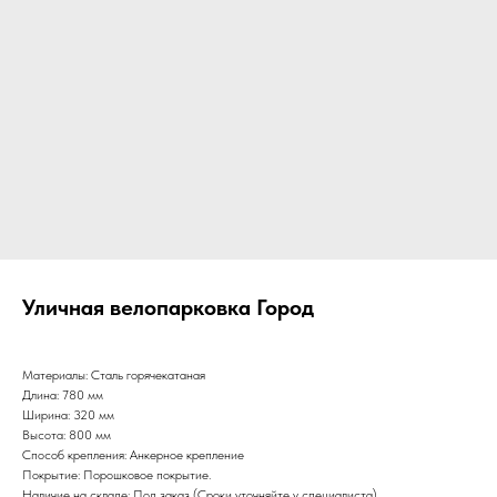
Уличная велопарковка Город
Материалы: Сталь горячекатаная
Длина: 780 мм
Ширина: 320 мм
Высота: 800 мм
Способ крепления: Анкерное крепление
Покрытие: Порошковое покрытие.
Наличие на складе: Под заказ (Сроки уточняйте у специалиста)