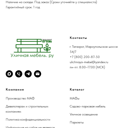
Наличие на складе: Под заказ (Сроки уточняйте у специалиста)
Гарантийный срок: 1 год
Контакты
г. Таганрог, Мариупольское шоссе
54/7
+7 (800) 200-87-50
ulichnaya-mebel@yandex.ru
пн-пт: 8.00–17.00 (МСК)
Компания
Каталог
Производство МАФ
МАФы
Девелоперам и строительным
Садово-парковая мебель
компаниям
Уличное освещение
Политика конфиденциальности
Парклеты
Информация на сайте не является