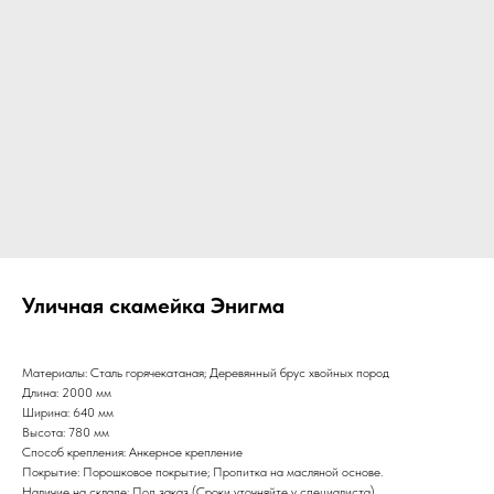
Уличная скамейка Энигма
Материалы: Сталь горячекатаная; Деревянный брус хвойных пород
Длина: 2000 мм
Ширина: 640 мм
Высота: 780 мм
Способ крепления: Анкерное крепление
Покрытие: Порошковое покрытие; Пропитка на масляной основе.
Наличие на складе: Под заказ (Сроки уточняйте у специалиста)