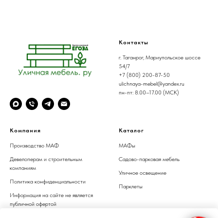
Контакты
г. Таганрог, Мариупольское шоссе
54/7
+7 (800) 200-87-50
ulichnaya-mebel@yandex.ru
пн-пт: 8.00–17.00 (МСК)
Компания
Каталог
Производство МАФ
МАФы
Девелоперам и строительным
Садово-парковая мебель
компаниям
Уличное освещение
Политика конфиденциальности
Парклеты
Информация на сайте не является
публичной офертой