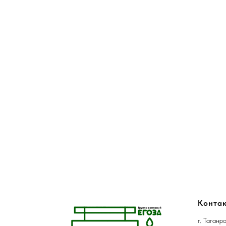
Конта
г. Таган