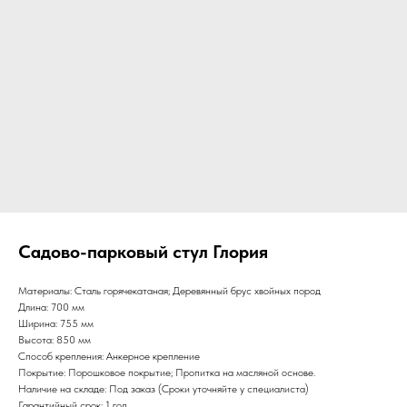
Садово-парковый стул Глория
Материалы: Сталь горячекатаная; Деревянный брус хвойных пород
Длина: 700 мм
Ширина: 755 мм
Высота: 850 мм
Способ крепления: Анкерное крепление
Покрытие: Порошковое покрытие; Пропитка на масляной основе.
Наличие на складе: Под заказ (Сроки уточняйте у специалиста)
Гарантийный срок: 1 год