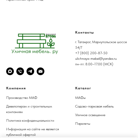
Контакты
г. Таганрог, Мариупольское шоссе
54/7
+7 (800) 200-87-50
ulichnaya-mebel@yandex.ru
пн-пт: 8.00–17.00 (МСК)
Компания
Каталог
Производство МАФ
МАФы
Девелоперам и строительным
Садово-парковая мебель
компаниям
Уличное освещение
Политика конфиденциальности
Парклеты
Информация на сайте не является
публичной офертой