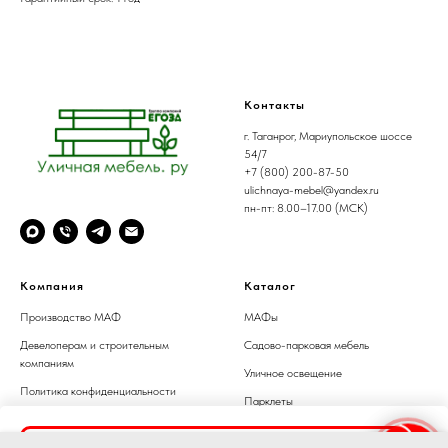
Контакты
г. Таганрог, Мариупольское шоссе
54/7
+7 (800) 200-87-50
ulichnaya-mebel@yandex.ru
пн-пт: 8.00–17.00 (МСК)
Компания
Каталог
Производство МАФ
МАФы
Девелоперам и строительным
Садово-парковая мебель
компаниям
Уличное освещение
Политика конфиденциальности
Парклеты
Информация на сайте не является
публичной офертой