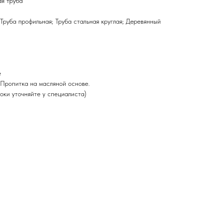
я труба
Труба профильная; Труба стальная круглая; Деревянный
е
Пропитка на масляной основе.
оки уточняйте у специалиста)