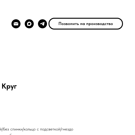
Позвонить на производство
 Круг
й/без спинки/кольцо с подсветкой/гнездо