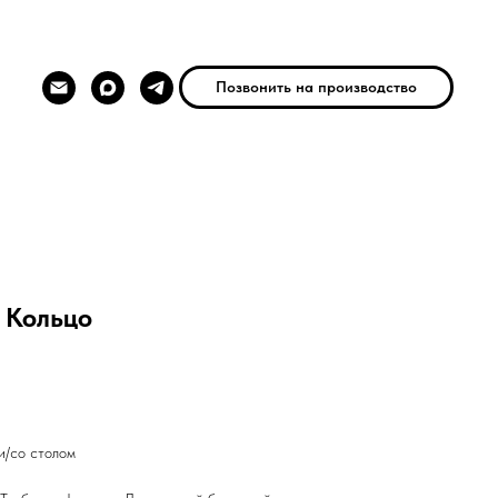
Позвонить на производство
 Кольцо
и/со столом