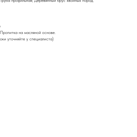
 Труба профильная; Деревянный брус хвойных пород.
е
Пропитка на масляной основе.
оки уточняйте у специалиста)