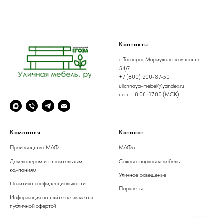
Контакты
г. Таганрог, Мариупольское шоссе
54/7
+7 (800) 200-87-50
ulichnaya-mebel@yandex.ru
пн-пт: 8.00–17.00 (МСК)
Компания
Каталог
Производство МАФ
МАФы
Девелоперам и строительным
Садово-парковая мебель
компаниям
Уличное освещение
Политика конфиденциальности
Парклеты
Информация на сайте не является
публичной офертой