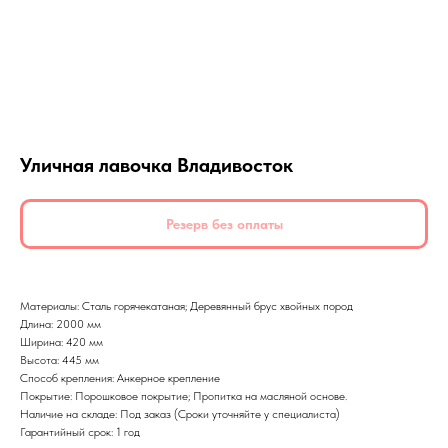
Уличная лавочка Владивосток
Резерв без оплаты
Материалы: Сталь горячекатаная; Деревянный брус хвойных пород
Длина: 2000 мм
Ширина: 420 мм
Высота: 445 мм
Способ крепления: Анкерное крепление
Покрытие: Порошковое покрытие; Пропитка на масляной основе.
Наличие на складе: Под заказ (Сроки уточняйте у специалиста)
Гарантийный срок: 1 год