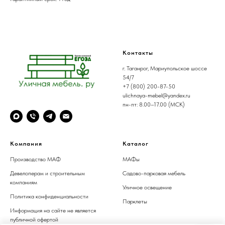
Контакты
г. Таганрог, Мариупольское шоссе
54/7
+7 (800) 200-87-50
ulichnaya-mebel@yandex.ru
пн-пт: 8.00–17.00 (МСК)
Компания
Каталог
Производство МАФ
МАФы
Девелоперам и строительным
Садово-парковая мебель
компаниям
Уличное освещение
Политика конфиденциальности
Парклеты
Информация на сайте не является
публичной офертой