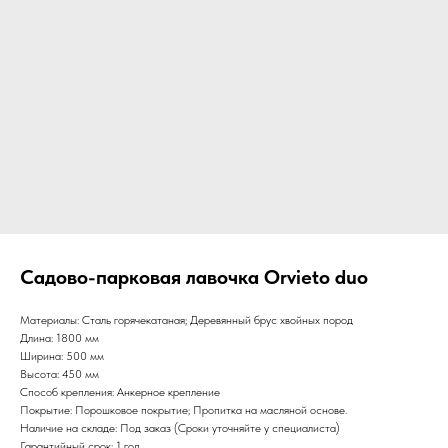
Садово-парковая лавочка Orvieto duo
Материалы: Сталь горячекатаная; Деревянный брус хвойных пород
Длина: 1800 мм
Ширина: 500 мм
Высота: 450 мм
Способ крепления: Анкерное крепление
Покрытие: Порошковое покрытие; Пропитка на масляной основе.
Наличие на складе: Под заказ (Сроки уточняйте у специалиста)
Гарантийный срок: 1 год