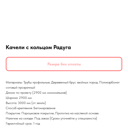
Качели с кольцом Радуга
Резерв без оплаты
Материалы: Трубы профильные; Деревянный брус хвойных пород; Поликарбонат
сотовый прозрачный
Длина: по проекту (2900 мм минимальная)
Ширина: 2900 мм
Высота: 3000 мм (от земли)
Способ крепления: Бетонирование
Покрытие: Порошковое покрытие; Пропитка на масляной основе.
Наличие на складе: Под заказ (Сроки уточняйте у специалиста)
Гарантийный срок: 1 год