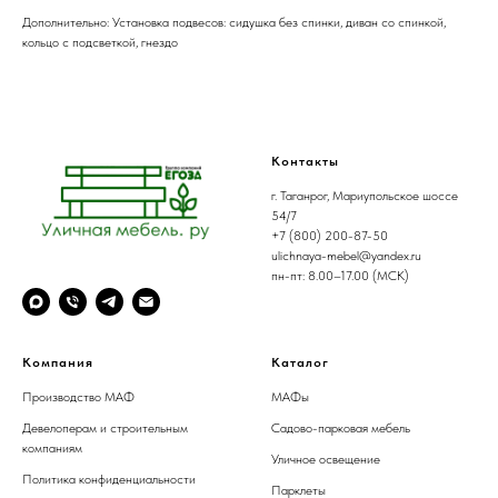
Дополнительно: Установка подвесов: сидушка без спинки, диван со спинкой,
кольцо с подсветкой, гнездо
Контакты
г. Таганрог, Мариупольское шоссе
54/7
+7 (800) 200-87-50
ulichnaya-mebel@yandex.ru
пн-пт: 8.00–17.00 (МСК)
Компания
Каталог
Производство МАФ
МАФы
Девелоперам и строительным
Садово-парковая мебель
компаниям
Уличное освещение
Политика конфиденциальности
Парклеты